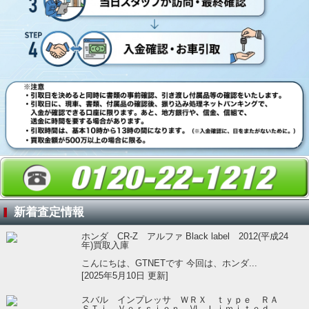
新着査定情報
ホンダ CR-Z アルファ Black label 2012(平成24
年)買取入庫
こんにちは、GTNETです 今回は、ホンダ...
[2025年5月10日 更新]
スバル インプレッサ ＷＲＸ ｔｙｐｅ ＲＡ
ＳＴｉ Ｖｅｒｓｉｏｎ Ⅵ Ｌｉｍｉｔｅｄ