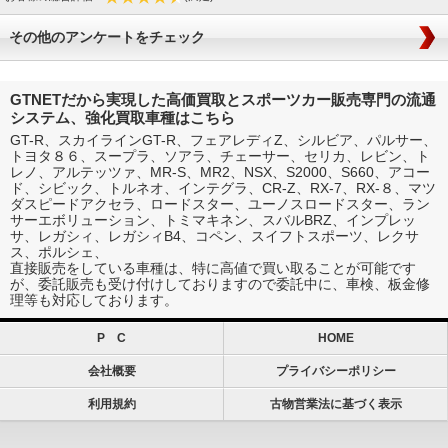
その他のアンケートをチェック
GTNETだから実現した高価買取とスポーツカー販売専門の流通
システム、強化買取車種はこちら
GT-R、スカイラインGT-R、フェアレディZ、シルビア、パルサー、
トヨタ８６、スープラ、ソアラ、チェーサー、セリカ、レビン、ト
レノ、アルテッツァ、MR-S、MR2、NSX、S2000、S660、アコー
ド、シビック、トルネオ、インテグラ、CR-Z、RX-7、RX-８、マツ
ダスピードアクセラ、ロードスター、ユーノスロードスター、ラン
サーエボリューション、トミマキネン、スバルBRZ、インプレッ
サ、レガシィ、レガシィB4、コペン、スイフトスポーツ、レクサ
ス、ポルシェ、
直接販売をしている車種は、特に高値で買い取ることが可能です
が、委託販売も受け付けしておりますので委託中に、車検、板金修
理等も対応しております。
P C
HOME
会社概要
プライバシーポリシー
利用規約
古物営業法に基づく表示