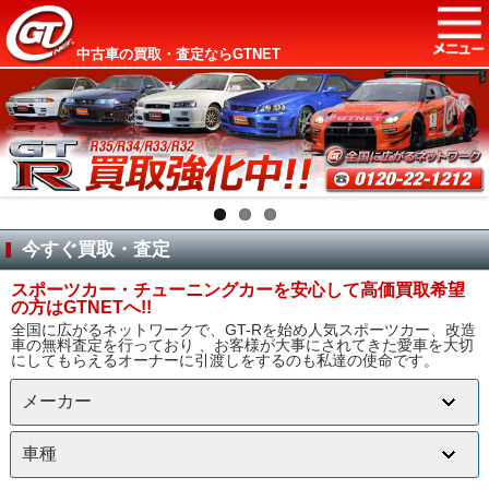
中古車の買取・査定ならGTNET
Next
Previous
今すぐ買取・査定
スポーツカー・チューニングカーを安心して高価買取希望
の方はGTNETへ!!
全国に広がるネットワークで、GT-Rを始め人気スポーツカー、改造
車の無料査定を行っており 、お客様が大事にされてきた愛車を大切
にしてもらえるオーナーに引渡しをするのも私達の使命です。