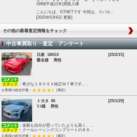
1999(平成11年)買取入庫
こんにちは、GTNETです 今回は、スバル...
[2025年5月6日 更新]
その他の新着査定情報をチェック
中古車買取り・査定 アンケート
日産 180SX
[25/2/15]
匿名様 男性
：
：希少な１８０ＳＸ純正ＭＴ車です。...
お客様の総合評価：
(満足)
トヨタ 86
[25/1/29]
Y.I様 男性
：金額も自分が思っていたよりも高く、...
：クールレーシングコンプリートの８６...
お客様の総合評価：
(満足)