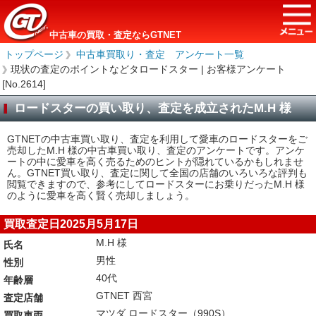
中古車の買取・査定ならGTNET
トップページ
＞
中古車買取り・査定 アンケート一覧
＞
現状の査定のポイントなどタロードスター | お客様アンケート
[No.2614]
ロードスターの買い取り、査定を成立されたM.H 様
GTNETの中古車買い取り、査定を利用して愛車のロードスターをご
売却したM.H 様の中古車買い取り、査定のアンケートです。アンケ
ートの中に愛車を高く売るためのヒントが隠れているかもしれませ
ん。GTNET買い取り、査定に関して全国の店舗のいろいろな評判も
閲覧できますので、参考にしてロードスターにお乗りだったM.H 様
のように愛車を高く賢く売却しましょう。
買取査定日2025月5月17日
M.H 様
氏名
男性
性別
40代
年齢層
GTNET 西宮
査定店舗
マツダ ロードスター（990S）
買取車両