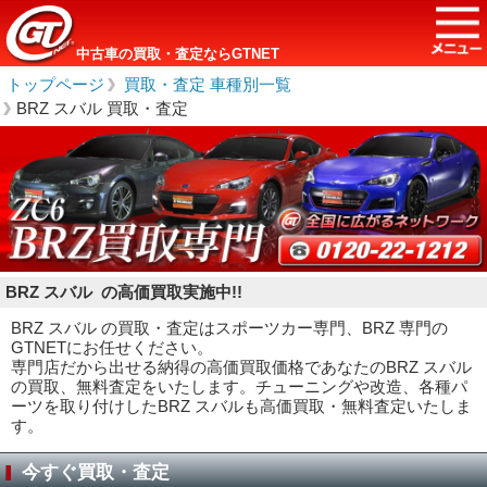
中古車の買取・査定ならGTNET
トップページ
＞
買取・査定 車種別一覧
＞
BRZ スバル 買取・査定
BRZ スバル の高価買取実施中!!
BRZ スバル の買取・査定はスポーツカー専門、BRZ 専門の
GTNETにお任せください。
専門店だから出せる納得の高価買取価格であなたのBRZ スバル
の買取、無料査定をいたします。チューニングや改造、各種パ
ーツを取り付けしたBRZ スバルも高価買取・無料査定いたしま
す。
今すぐ買取・査定