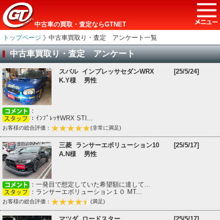
中古車の買取・査定ならGTNET
トップページ
＞
中古車買取り・査定 アンケート一覧
中古車買取り・査定 アンケート
スバル インプレッサセダンWRX
[25/5/24]
K.Y様 男性
：
：ｲﾝﾌﾟﾚｯｻWRX STI...
お客様の総合評価：
(非常に満足)
三菱 ランサーエボリューション10
[25/5/17]
A.N様 男性
：一発目で想定していた希望額に達して...
：ランサーエボリューション１０ MT...
お客様の総合評価：
(満足)
マツダ ロードスター
[25/5/17]