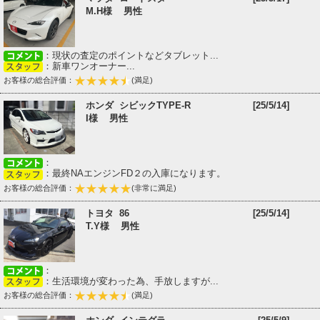
M.H様 男性
：現状の査定のポイントなどタブレット...
：新車ワンオーナー...
お客様の総合評価：
(満足)
ホンダ シビックTYPE-R
[25/5/14]
I様 男性
：
：最終NAエンジンFD２の入庫になります。
お客様の総合評価：
(非常に満足)
トヨタ 86
[25/5/14]
T.Y様 男性
：
：生活環境が変わった為、手放しますが...
お客様の総合評価：
(満足)