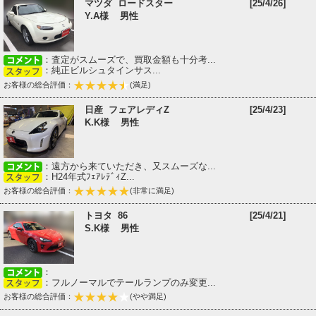
マツダ ロードスター
[25/4/26]
Y.A様 男性
：査定がスムーズで、買取金額も十分考...
：純正ビルシュタインサス...
お客様の総合評価：
(満足)
日産 フェアレディZ
[25/4/23]
K.K様 男性
：遠方から来ていただき、又スムーズな...
：H24年式ﾌｪｱﾚﾃﾞｨZ...
お客様の総合評価：
(非常に満足)
トヨタ 86
[25/4/21]
S.K様 男性
：
：フルノーマルでテールランプのみ変更...
お客様の総合評価：
(やや満足)