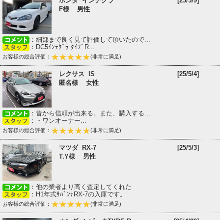
ホンダ インテグラ
[25/5/9]
F様 男性
：細部まで良く見て評価して頂いたので...
：DC5ｲﾝﾃｸﾞﾗ ﾀｲﾌﾟR...
お客様の総合評価：
(非常に満足)
レクサス IS
[25/5/4]
匿名様 女性
：昔から信頼が出来る。また、購入する...
：・ワンオーナー...
お客様の総合評価：
(非常に満足)
マツダ RX-7
[25/5/3]
T.Y様 男性
：他の業者より高く査定してくれた
：H1年式ｻﾊﾞﾝﾅRX-7の入庫です。
お客様の総合評価：
(非常に満足)