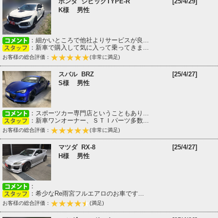
ホンダ シビックTYPE-R
[25/4/29]
K様 男性
：細かいところで他社よりサービスが良...
：新車で購入して気に入って乗ってきま...
お客様の総合評価：
(非常に満足)
スバル BRZ
[25/4/27]
S様 男性
：スポーツカー専門店ということもあり...
：新車ワンオーナー、ＳＴＩパーツ多数...
お客様の総合評価：
(非常に満足)
マツダ RX-8
[25/4/27]
H様 男性
：
：希少なRe雨宮フルエアロのお車です...
お客様の総合評価：
(満足)