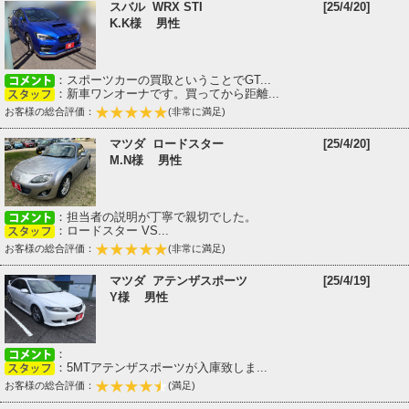
スバル WRX STI
[25/4/20]
K.K様 男性
：スポーツカーの買取ということでGT...
：新車ワンオーナです。買ってから距離...
お客様の総合評価：
(非常に満足)
マツダ ロードスター
[25/4/20]
M.N様 男性
：担当者の説明が丁寧で親切でした。
：ロードスター VS...
お客様の総合評価：
(非常に満足)
マツダ アテンザスポーツ
[25/4/19]
Y様 男性
：
：5MTアテンザスポーツが入庫致しま...
お客様の総合評価：
(満足)