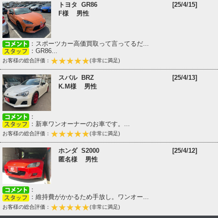
トヨタ GR86
[25/4/15]
F様 男性
：スポーツカー高価買取って言ってるだ...
：GR86...
お客様の総合評価：
(非常に満足)
スバル BRZ
[25/4/13]
K.M様 男性
：
：新車ワンオーナーのお車です。...
お客様の総合評価：
(非常に満足)
ホンダ S2000
[25/4/12]
匿名様 男性
：
：維持費がかかるため手放し。ワンオー...
お客様の総合評価：
(非常に満足)