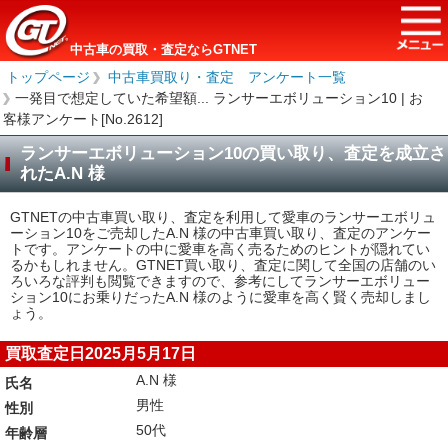
中古車の買取・査定ならGTNET
トップページ
＞
中古車買取り・査定 アンケート一覧
＞
一発目で想定していた希望額... ランサーエボリューション10 | お
客様アンケート[No.2612]
ランサーエボリューション10の買い取り、査定を成立さ
れたA.N 様
GTNETの中古車買い取り、査定を利用して愛車のランサーエボリュ
ーション10をご売却したA.N 様の中古車買い取り、査定のアンケー
トです。アンケートの中に愛車を高く売るためのヒントが隠れてい
るかもしれません。GTNET買い取り、査定に関して全国の店舗のい
ろいろな評判も閲覧できますので、参考にしてランサーエボリュー
ション10にお乗りだったA.N 様のように愛車を高く賢く売却しまし
ょう。
買取査定日2025月5月17日
A.N 様
氏名
男性
性別
50代
年齢層