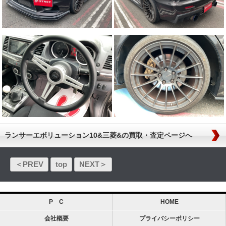
ランサーエボリューション10&三菱&の買取・査定ページへ
＜PREV
top
NEXT＞
P C
HOME
会社概要
プライバシーポリシー