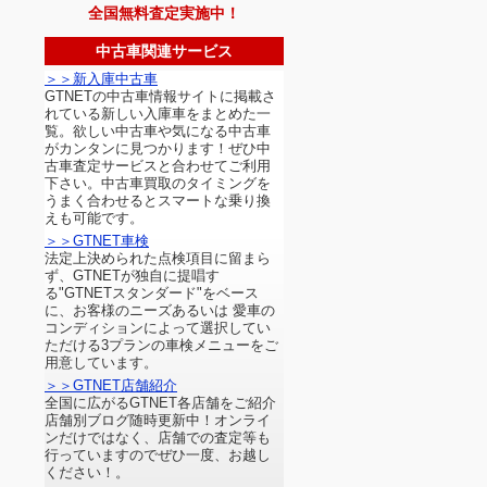
全国無料査定実施中！
中古車関連サービス
＞＞新入庫中古車
GTNETの中古車情報サイトに掲載さ
れている新しい入庫車をまとめた一
覧。欲しい中古車や気になる中古車
がカンタンに見つかります！ぜひ中
古車査定サービスと合わせてご利用
下さい。中古車買取のタイミングを
うまく合わせるとスマートな乗り換
えも可能です。
＞＞GTNET車検
法定上決められた点検項目に留まら
ず、GTNETが独自に提唱す
る"GTNETスタンダード"をベース
に、お客様のニーズあるいは 愛車の
コンディションによって選択してい
ただける3プランの車検メニューをご
用意しています。
＞＞GTNET店舗紹介
全国に広がるGTNET各店舗をご紹介
店舗別ブログ随時更新中！オンライ
ンだけではなく、店舗での査定等も
行っていますのでぜひ一度、お越し
ください！。