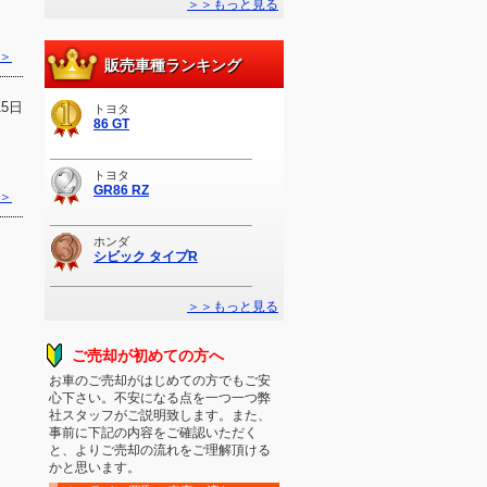
＞＞もっと見る
＞
販売車種ランキング
15日
トヨタ
86 GT
トヨタ
GR86 RZ
＞
ホンダ
シビック タイプR
＞＞もっと見る
ご売却が初めての方へ
お車のご売却がはじめての方でもご安
心下さい。不安になる点を一つ一つ弊
社スタッフがご説明致します。また、
事前に下記の内容をご確認いただく
と、よりご売却の流れをご理解頂ける
かと思います。