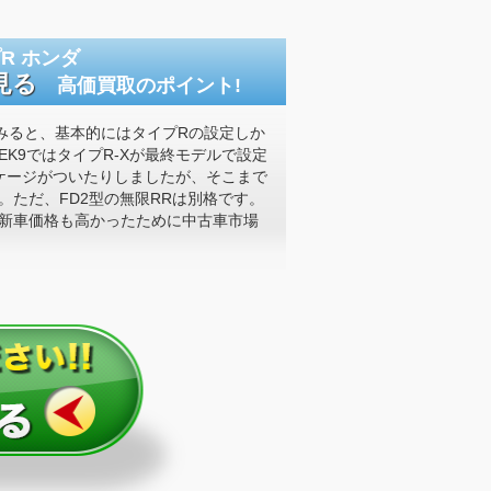
R ホンダ
見る
高価買取のポイント!
みると、基本的にはタイプRの設定しか
K9ではタイプR-Xが最終モデルで設定
ッケージがついたりしましたが、そこまで
。ただ、FD2型の無限RRは別格です。
新車価格も高かったために中古車市場