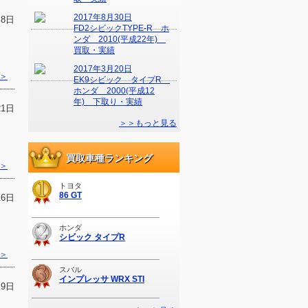
2017年8月30日
月8日
FD2シビックTYPE-R ホ
ンダ 2010(平成22年)
買取・実績
2017年3月20日
＞
EK9シビック タイプR
ホンダ 2000(平成12
年) 下取り・実績
21日
＞＞もっと見る
買取車種ランキング
＞
トヨタ
86 GT
16日
ホンダ
シビック タイプR
＞
スバル
インプレッサ WRX STI
月9日