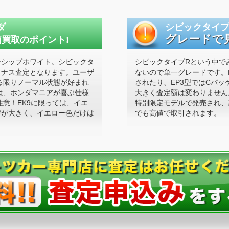
ダ
シビックタイプ
グレードで
買取のポイント!
ンシップホワイト。シビックタ
シビックタイプRという中で
イナス査定となります。ユーザ
ないので単一グレードです。E
る限りノーマル状態が好まれ
されたり、EP3型ではCパ
は、ホンダマニアが喜ぶ仕様
大きく査定額は変わりません
意！EK9に限っては、イエ
特別限定モデルで発売され、
響が大きく、イエロー色だけは
でも高値で取引されます。