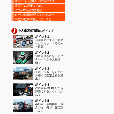
オンライン買取・査定の流れ
査定時に必要なもの
ご売却に必要な書類
ローン残債が残っている場合
事故や故障で動かない場合
中古車高価買取のポイント!
ポイント1
店頭販売による中間マ
ージンカット！その分
を還元！
ポイント2
通常評価されないアフ
ターパーツを大幅評
価！
ポイント3
スポーツカーならでは
の相場で査定金額を提
示！
ポイント4
改造車も専門店だから
評価できるノウハウが
ある！
ポイント5
不動車・車検切れ、遠
方の方、何でも査定致
します！