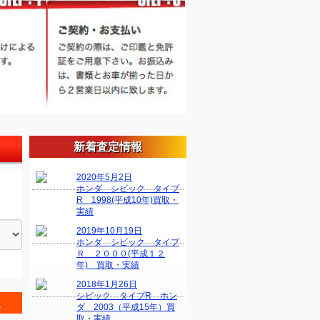
新着査定情報
2020年5月2日
ホンダ シビック タイプ
R 1998(平成10年)買取・
実績
2019年10月19日
ホンダ シビック タイプ
Ｒ ２０００(平成１２
年) 買取・実績
2018年1月26日
シビック タイプR ホン
＞
ダ 2003（平成15年）買
取・実績