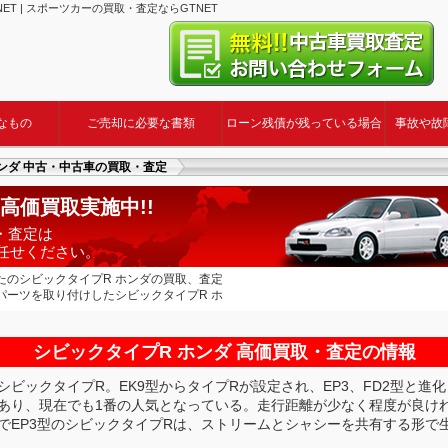
T | スポーツカーの買取・査定ならGTNET
なもの
ご売却に必要な書類
ローン残債が残っている場合
事故や故
ンダ 中古・中古車の買取・査定
高価買取実施中!!
・査定は
お任せください。
たのシビックタイプR ホンダの買取、査定
パーツを取り付けしたシビックタイプR ホ
シビックタイプR ホンダ 高価買取・査定の情報
ビックタイプR。EK9型からタイプRが設定され、EP3、FD2型と進化
あり、現在でも1番の人気となっている。走行距離が少なく程度が良け
でEP3型のシビックタイプRは、ストリームとシャシーを共有する形で