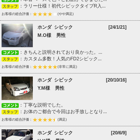
：ラリー仕様！初代シビックタイプR入...
お客様の総合評価：
(やや満足)
ホンダ シビック
[24/1/21]
M.O様 男性
：きちんと説明されており良かった。...
：カスタム多数！人気のFD2シビック...
お客様の総合評価：
(非常に満足)
ホンダ シビック
[20/10/16]
Y.M様 男性
：丁寧な説明でした。
：お体のご都合で今回はお手放しとなり...
お客様の総合評価：
(満足)
ホンダ シビック
[20/6/9]