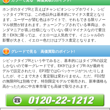
カラーで見る 高価買取のポイント!
ホンダのタイプRと言えばチャンピオンシップホワイト。シビ
ックタイプRでは、この色以外は基本的にマイナス査定となり
ます。ユーザーが望む色はホワイトで、それもできる限りノー
マル状態が好まれます。チューンアップされている車両は、ホ
ンダマニアが喜ぶ仕様になっていない限りマイナスなので要注
意！EK9に限っては、イエローは人気色です。イニシャルDの
影響が大きく、イエロー色だけはプラス査定となります。
グレードで見る 高価買取のポイント!
シビックタイプRという中でみると、基本的にはタイプRの設定
しかないので単一グレードです。EK9ではタイプR-Xが最終モ
デルで設定されたり、EP3型ではCパッケージがついたりしま
したが、そこまで大きく査定額は変わりません。ただ、FD2型
の無限RRは別格です。特別限定モデルで発売され、新車価格も
高かったために中古車市場でも高値で取引されます。