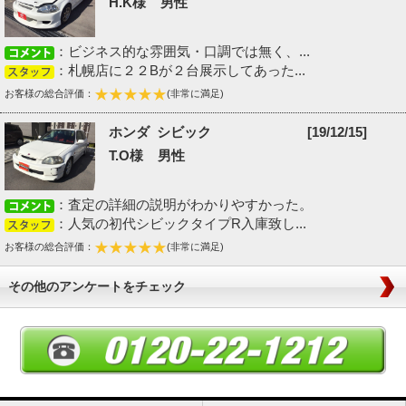
H.K様 男性
：ビジネス的な雰囲気・口調では無く、...
：札幌店に２２Bが２台展示してあった...
お客様の総合評価：
(非常に満足)
ホンダ シビック
[19/12/15]
T.O様 男性
：査定の詳細の説明がわかりやすかった。
：人気の初代シビックタイプR入庫致し...
お客様の総合評価：
(非常に満足)
その他のアンケートをチェック