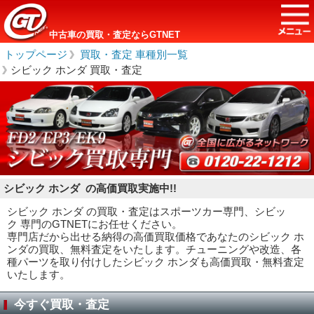
中古車の買取・査定ならGTNET
トップページ
＞
買取・査定 車種別一覧
＞
シビック ホンダ 買取・査定
シビック ホンダ の高価買取実施中!!
シビック ホンダ の買取・査定はスポーツカー専門、シビッ
ク 専門のGTNETにお任せください。
専門店だから出せる納得の高価買取価格であなたのシビック ホ
ンダの買取、無料査定をいたします。チューニングや改造、各
種パーツを取り付けしたシビック ホンダも高価買取・無料査定
いたします。
今すぐ買取・査定