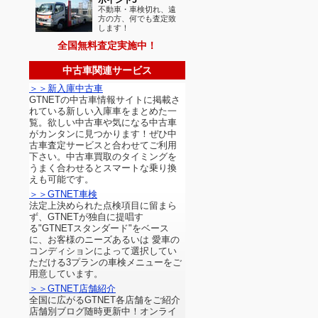
不動車・車検切れ、遠
方の方、何でも査定致
します！
全国無料査定実施中！
中古車関連サービス
＞＞新入庫中古車
GTNETの中古車情報サイトに掲載さ
れている新しい入庫車をまとめた一
覧。欲しい中古車や気になる中古車
がカンタンに見つかります！ぜひ中
古車査定サービスと合わせてご利用
下さい。中古車買取のタイミングを
うまく合わせるとスマートな乗り換
えも可能です。
＞＞GTNET車検
法定上決められた点検項目に留まら
ず、GTNETが独自に提唱す
る"GTNETスタンダード"をベース
に、お客様のニーズあるいは 愛車の
コンディションによって選択してい
ただける3プランの車検メニューをご
用意しています。
＞＞GTNET店舗紹介
全国に広がるGTNET各店舗をご紹介
店舗別ブログ随時更新中！オンライ