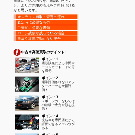
事前に下記の内容をご確認いただく
と、よりご売却の流れをご理解頂ける
かと思います。
オンライン買取・査定の流れ
査定時に必要なもの
ご売却に必要な書類
ローン残債が残っている場合
事故や故障で動かない場合
中古車高価買取のポイント!
ポイント1
店頭販売による中間マ
ージンカット！その分
を還元！
ポイント2
通常評価されないアフ
ターパーツを大幅評
価！
ポイント3
スポーツカーならでは
の相場で査定金額を提
示！
ポイント4
改造車も専門店だから
評価できるノウハウが
ある！
ポイント5