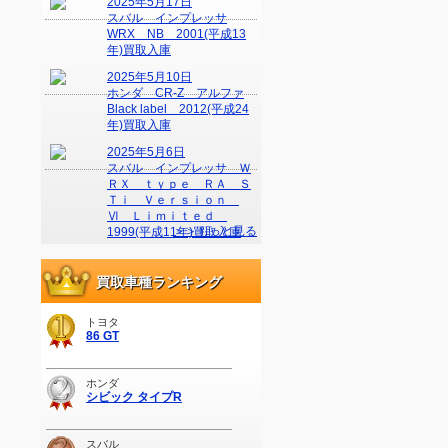
2025年5月17日
スバル インプレッサ
WRX NB 2001(平成13
年)買取入庫
2025年5月10日
ホンダ CR-Z アルファ
Black label 2012(平成24
年)買取入庫
2025年5月6日
スバル インプレッサ Ｗ
ＲＸ ｔｙｐｅ ＲＡ Ｓ
Ｔｉ Ｖｅｒｓｉｏｎ
Ⅵ Ｌｉｍｉｔｅｄ
＞＞もっと見る
1999(平成11年)買取入庫
買取車種ランキング
トヨタ
86 GT
ホンダ
シビック タイプR
スバル