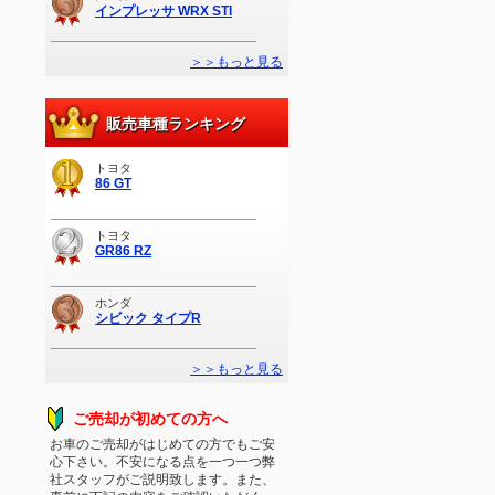
インプレッサ WRX STI
＞＞もっと見る
販売車種ランキング
トヨタ
86 GT
トヨタ
GR86 RZ
ホンダ
シビック タイプR
＞＞もっと見る
ご売却が初めての方へ
お車のご売却がはじめての方でもご安
心下さい。不安になる点を一つ一つ弊
社スタッフがご説明致します。また、