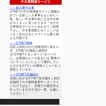
中古車関連サービス
＞＞新入庫中古車
GTNETの中古車情報サイトに掲載さ
れている新しい入庫車をまとめた一
覧。欲しい中古車や気になる中古車
がカンタンに見つかります！ぜひ中
古車査定サービスと合わせてご利用
下さい。中古車買取のタイミングを
うまく合わせるとスマートな乗り換
えも可能です。
＞＞GTNET車検
法定上決められた点検項目に留まら
ず、GTNETが独自に提唱す
る"GTNETスタンダード"をベース
に、お客様のニーズあるいは 愛車の
コンディションによって選択してい
ただける3プランの車検メニューをご
用意しています。
＞＞GTNET店舗紹介
全国に広がるGTNET各店舗をご紹介
店舗別ブログ随時更新中！オンライ
ンだけではなく、店舗での査定等も
行っていますのでぜひ一度、お越し
ください！。