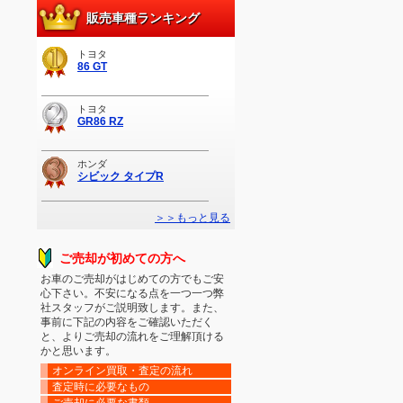
販売車種ランキング
トヨタ
86 GT
トヨタ
GR86 RZ
ホンダ
シビック タイプR
＞＞もっと見る
ご売却が初めての方へ
お車のご売却がはじめての方でもご安
心下さい。不安になる点を一つ一つ弊
社スタッフがご説明致します。また、
事前に下記の内容をご確認いただく
と、よりご売却の流れをご理解頂ける
かと思います。
オンライン買取・査定の流れ
査定時に必要なもの
ご売却に必要な書類