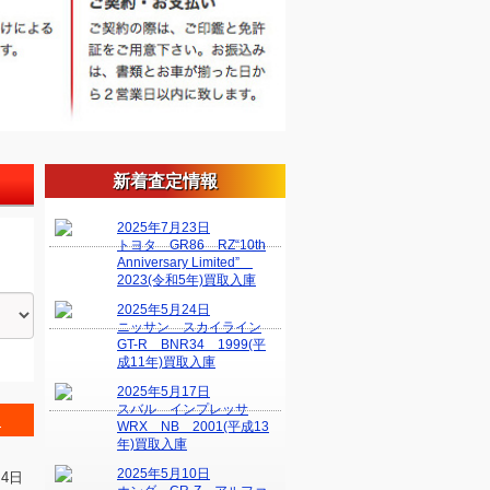
新着査定情報
2025年7月23日
トヨタ GR86 RZ“10th
Anniversary Limited”
2023(令和5年)買取入庫
2025年5月24日
ニッサン スカイライン
GT-R BNR34 1999(平
成11年)買取入庫
2025年5月17日
スバル インプレッサ
＞
WRX NB 2001(平成13
年)買取入庫
2025年5月10日
月4日