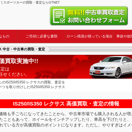
ET | スポーツカーの買取・査定ならGTNET
なもの
ご売却に必要な書類
ローン残債が残っている場合
事故や故
レクサス 中古・中古車の買取・査定
 高価買取実施中!!
・査定は
お任せください。
S250/IS350 レクサスの買取、査定を
取り付けしたIS250/IS350 レクサス
IS250/IS350 レクサス 高価買取・査定の情報
。価格も手ごろになってきたことから、中古車市場でも購入される人が増
たこともあって、ホイールをインチアップしたり、車高を下げたりと、
れている方が高価買取のポイントになります。ただし、やりすぎはイメ