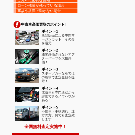
ローン残債が残っている場合
事故や故障で動かない場合
中古車高価買取のポイント!
ポイント1
店頭販売による中間マ
ージンカット！その分
を還元！
ポイント2
通常評価されないアフ
ターパーツを大幅評
価！
ポイント3
スポーツカーならでは
の相場で査定金額を提
示！
ポイント4
改造車も専門店だから
評価できるノウハウが
ある！
ポイント5
不動車・車検切れ、遠
方の方、何でも査定致
します！
全国無料査定実施中！