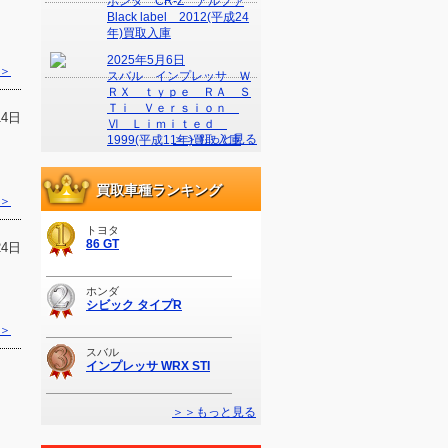
ホンダ CR-Z アルファ
Black label 2012(平成24
年)買取入庫
2025年5月6日
＞
スバル インプレッサ Ｗ
ＲＸ ｔｙｐｅ ＲＡ Ｓ
Ｔｉ Ｖｅｒｓｉｏｎ
14日
Ⅵ Ｌｉｍｉｔｅｄ
＞＞もっと見る
1999(平成11年)買取入庫
買取車種ランキング
＞
トヨタ
86 GT
24日
ホンダ
シビック タイプR
＞
スバル
インプレッサ WRX STI
＞＞もっと見る