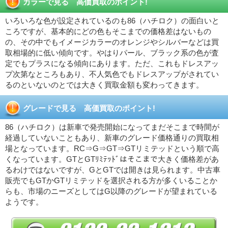
カラーで見る 高価買取のポイント!
いろいろな色が設定されているのも86（ハチロク）の面白いと
ころですが、基本的にどの色もそこまでの価格差はないもの
の、その中でもイメージカラーのオレンジやシルバーなどは買
取相場的に低い傾向です。やはりパール、ブラック系の色が査
定でもプラスになる傾向にあります。ただ、これもドレスアッ
プ次第なところもあり、不人気色でもドレスアップがされてい
るのといないのとでは大きく買取金額も変わってきます。
グレードで見る 高価買取のポイント!
86（ハチロク）は新車で発売開始になってまだそこまで時間が
経過していないこともあり、新車のグレード価格通りの買取相
場となっています。RC⇒G⇒GT⇒GTリミテッドという順で高
くなっています。GTとGTﾘﾐﾃｯﾄﾞはそこまで大きく価格差があ
るわけではないですが、GとGTでは開きは見られます。中古車
販売でもGTかGTリミテッドを選択される方が多くいることか
らも、市場のニーズとしてはG以降のグレードが望まれている
ようです。