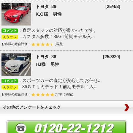
トヨタ 86
[25/4/3]
K.O様 男性
：査定スタッフの対応が良かったです。
：カスタム多数！86GT前期モデル入...
お客様の総合評価：
(満足)
トヨタ 86
[25/3/20]
H.I様 男性
：スポーツカーの査定が安心してお任せ...
：86ＧＴリミテッド！前期モデル！入...
お客様の総合評価：
(非常に満足)
その他のアンケートをチェック