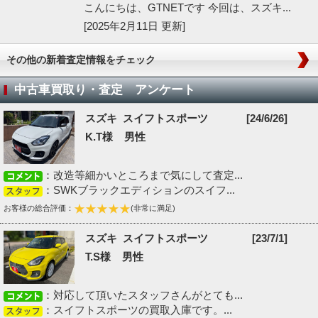
こんにちは、GTNETです 今回は、スズキ...
[2025年2月11日 更新]
その他の新着査定情報をチェック
中古車買取り・査定 アンケート
スズキ スイフトスポーツ
[24/6/26]
K.T様 男性
：改造等細かいところまで気にして査定...
：SWKブラックエディションのスイフ...
お客様の総合評価：
(非常に満足)
スズキ スイフトスポーツ
[23/7/1]
T.S様 男性
：対応して頂いたスタッフさんがとても...
：スイフトスポーツの買取入庫です。...