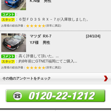
K.N様 男性
：
：６型ＦＤ３Ｓ ＲＸ－７が入庫致しました。
お客様の総合評価：
(非常に満足)
マツダ RX-7
[24/1/24]
Y.F様 男性
：高く評価して頂いた。...
：約8年前にGTNET福岡にてご購入...
お客様の総合評価：
(非常に満足)
その他のアンケートをチェック