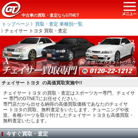
中古車の買取・査定ならGTNET
トップページ
＞
買取・査定 車種別一覧
＞
チェイサー トヨタ 買取・査定
チェイサー トヨタ の高価買取実施中!!
チェイサー トヨタ の買取・査定はスポーツカー専門、チェイサ
ー 専門のGTNETにお任せください。
専門店だから出せる納得の高価買取価格であなたのチェイサ
ー トヨタの買取、無料査定をいたします。チューニングや改
造、各種パーツを取り付けしたチェイサー トヨタも高価買取・
無料査定いたします。
今すぐ買取・査定