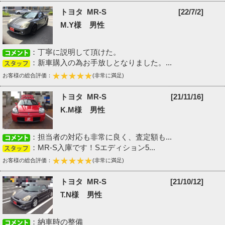
トヨタ MR-S
[22/7/2]
M.Y様 男性
：丁寧に説明して頂けた。
：新車購入の為お手放しとなりました。...
お客様の総合評価：
(非常に満足)
トヨタ MR-S
[21/11/16]
K.M様 男性
：担当者の対応も非常に良く、査定額も...
：MR-S入庫です！Sエディション5...
お客様の総合評価：
(非常に満足)
トヨタ MR-S
[21/10/12]
T.N様 男性
：納車時の整備