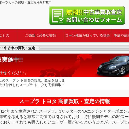
スポーツカーの買取・査定ならGTNET
なもの
ご売却に必要な書類
ローン残債が残っている場合
事故や故
古・中古車の買取・査定
実施中!!
お任せください。
たのスープラ トヨタの買取、査定を致しま
取り付けしたスープラ トヨタも高価買取・
スープラ トヨタ 高価買取・査定の情報
H14年まで生産されたスープラ。3リッターのNAエンジンとターボエ
年式を考えると非常に高値で取引されており、特に後期モデルの80ス
ており、それでも購入したいユーザー層がいるということが、スープラ