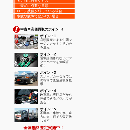
査定時に必要なもの
ご売却に必要な書類
ローン残債が残っている場合
事故や故障で動かない場合
中古車高価買取のポイント!
ポイント1
店頭販売による中間マ
ージンカット！その分
を還元！
ポイント2
通常評価されないアフ
ターパーツを大幅評
価！
ポイント3
スポーツカーならでは
の相場で査定金額を提
示！
ポイント4
改造車も専門店だから
評価できるノウハウが
ある！
ポイント5
不動車・車検切れ、遠
方の方、何でも査定致
します！
全国無料査定実施中！