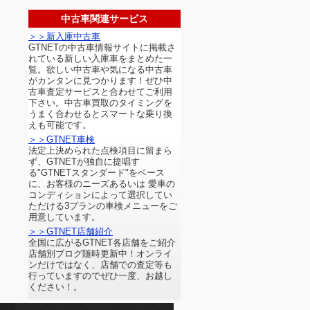
中古車関連サービス
＞＞新入庫中古車
GTNETの中古車情報サイトに掲載さ
れている新しい入庫車をまとめた一
覧。欲しい中古車や気になる中古車
がカンタンに見つかります！ぜひ中
古車査定サービスと合わせてご利用
下さい。中古車買取のタイミングを
うまく合わせるとスマートな乗り換
えも可能です。
＞＞GTNET車検
法定上決められた点検項目に留まら
ず、GTNETが独自に提唱す
る"GTNETスタンダード"をベース
に、お客様のニーズあるいは 愛車の
コンディションによって選択してい
ただける3プランの車検メニューをご
用意しています。
＞＞GTNET店舗紹介
全国に広がるGTNET各店舗をご紹介
店舗別ブログ随時更新中！オンライ
ンだけではなく、店舗での査定等も
行っていますのでぜひ一度、お越し
ください！。