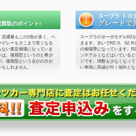
スープラ トヨ
グレードで
買取のポイント!
。流通量もこの2色が多く、ベ
スープラのターボモデルRZ
やグレーもそこまで安くなる
きます。次いでRZ-S、SZ
らない査定相場になっていま
の相場帯になっています。R
ーは、後期型というのと希少
ンチアルミなどはいていると
が、後期型という点がの方が
ジです。球数も少なくなって
かもしれません。
い車両に高値が付く傾向とな