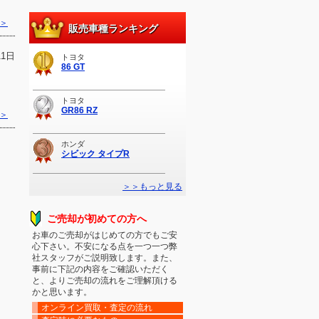
＞
販売車種ランキング
11日
トヨタ
86 GT
トヨタ
GR86 RZ
＞
ホンダ
シビック タイプR
＞＞もっと見る
ご売却が初めての方へ
お車のご売却がはじめての方でもご安
心下さい。不安になる点を一つ一つ弊
社スタッフがご説明致します。また、
事前に下記の内容をご確認いただく
と、よりご売却の流れをご理解頂ける
かと思います。
オンライン買取・査定の流れ