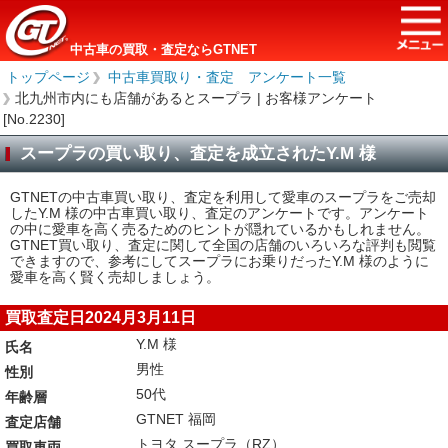
中古車の買取・査定ならGTNET
トップページ
＞
中古車買取り・査定 アンケート一覧
＞
北九州市内にも店舗があるとスープラ | お客様アンケート
[No.2230]
スープラの買い取り、査定を成立されたY.M 様
GTNETの中古車買い取り、査定を利用して愛車のスープラをご売却
したY.M 様の中古車買い取り、査定のアンケートです。アンケート
の中に愛車を高く売るためのヒントが隠れているかもしれません。
GTNET買い取り、査定に関して全国の店舗のいろいろな評判も閲覧
できますので、参考にしてスープラにお乗りだったY.M 様のように
愛車を高く賢く売却しましょう。
買取査定日2024月3月11日
Y.M 様
氏名
男性
性別
50代
年齢層
GTNET 福岡
査定店舗
トヨタ スープラ（RZ）
買取車両