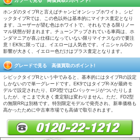
カラーで見る 高価買取のポイント!
ホンダのタイプRと言えばチャンピオンシップホワイト。シビ
ックタイプRでは、この色以外は基本的にマイナス査定となり
ます。ユーザーが望む色はホワイトで、それもできる限りノー
マル状態が好まれます。チューンアップされている車両は、ホ
ンダマニアが喜ぶ仕様になっていない限りマイナスなので要注
意！EK9に限っては、イエローは人気色です。イニシャルDの
影響が大きく、イエロー色だけはプラス査定となります。
グレードで見る 高価買取のポイント!
シビックタイプRという中でみると、基本的にはタイプRの設定
しかないので単一グレードです。EK9ではタイプR-Xが最終モ
デルで設定されたり、EP3型ではCパッケージがついたりしま
したが、そこまで大きく査定額は変わりません。ただ、FD2型
の無限RRは別格です。特別限定モデルで発売され、新車価格も
高かったために中古車市場でも高値で取引されます。