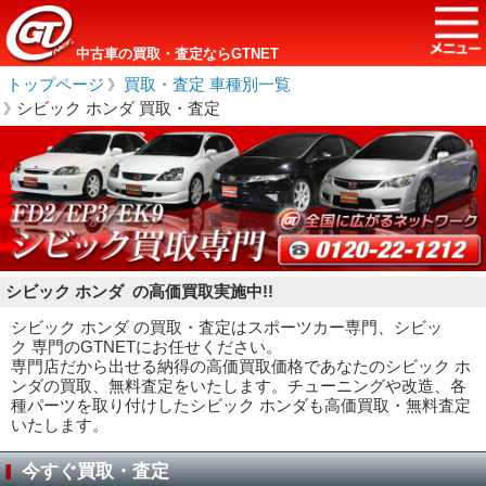
中古車の買取・査定ならGTNET
トップページ
＞
買取・査定 車種別一覧
＞
シビック ホンダ 買取・査定
シビック ホンダ の高価買取実施中!!
シビック ホンダ の買取・査定はスポーツカー専門、シビッ
ク 専門のGTNETにお任せください。
専門店だから出せる納得の高価買取価格であなたのシビック ホ
ンダの買取、無料査定をいたします。チューニングや改造、各
種パーツを取り付けしたシビック ホンダも高価買取・無料査定
いたします。
今すぐ買取・査定