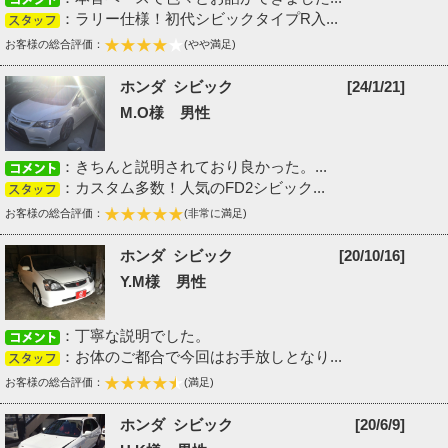
：ラリー仕様！初代シビックタイプR入...
お客様の総合評価：
(やや満足)
ホンダ シビック
[24/1/21]
M.O様 男性
：きちんと説明されており良かった。...
：カスタム多数！人気のFD2シビック...
お客様の総合評価：
(非常に満足)
ホンダ シビック
[20/10/16]
Y.M様 男性
：丁寧な説明でした。
：お体のご都合で今回はお手放しとなり...
お客様の総合評価：
(満足)
ホンダ シビック
[20/6/9]