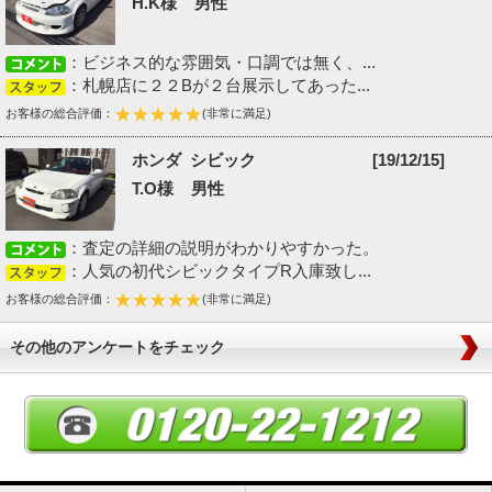
H.K様 男性
：ビジネス的な雰囲気・口調では無く、...
：札幌店に２２Bが２台展示してあった...
お客様の総合評価：
(非常に満足)
ホンダ シビック
[19/12/15]
T.O様 男性
：査定の詳細の説明がわかりやすかった。
：人気の初代シビックタイプR入庫致し...
お客様の総合評価：
(非常に満足)
その他のアンケートをチェック