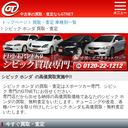
中古車の買取・査定ならGTNET
トップページ
＞
買取・査定 車種別一覧
＞
シビック ホンダ 買取・査定
シビック ホンダ の高価買取実施中!!
シビック ホンダ の買取・査定はスポーツカー専門、シビッ
ク 専門のGTNETにお任せください。
専門店だから出せる納得の高価買取価格であなたのシビック ホ
ンダの買取、無料査定をいたします。チューニングや改造、各
種パーツを取り付けしたシビック ホンダも高価買取・無料査定
いたします。
今すぐ買取・査定