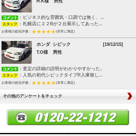
H.K様 男性
：ビジネス的な雰囲気・口調では無く、...
：札幌店に２２Bが２台展示してあった...
お客様の総合評価：
(非常に満足)
ホンダ シビック
[19/12/15]
T.O様 男性
：査定の詳細の説明がわかりやすかった。
：人気の初代シビックタイプR入庫致し...
お客様の総合評価：
(非常に満足)
その他のアンケートをチェック