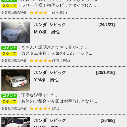
：ラリー仕様！初代シビックタイプR入...
お客様の総合評価：
(やや満足)
ホンダ シビック
[24/1/21]
M.O様 男性
：きちんと説明されており良かった。...
：カスタム多数！人気のFD2シビック...
お客様の総合評価：
(非常に満足)
ホンダ シビック
[20/10/16]
Y.M様 男性
：丁寧な説明でした。
：お体のご都合で今回はお手放しとなり...
お客様の総合評価：
(満足)
ホンダ シビック
[20/6/9]