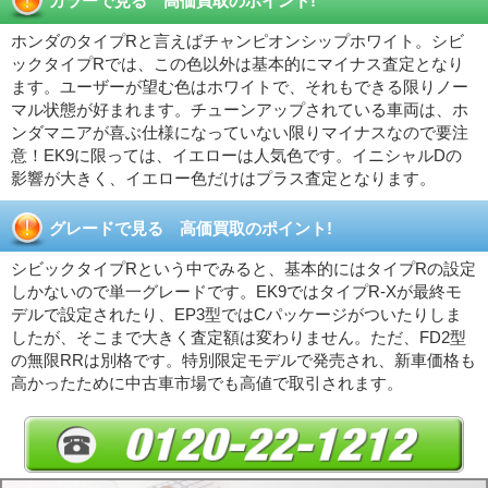
カラーで見る 高価買取のポイント!
ホンダのタイプRと言えばチャンピオンシップホワイト。シビ
ックタイプRでは、この色以外は基本的にマイナス査定となり
ます。ユーザーが望む色はホワイトで、それもできる限りノー
マル状態が好まれます。チューンアップされている車両は、ホ
ンダマニアが喜ぶ仕様になっていない限りマイナスなので要注
意！EK9に限っては、イエローは人気色です。イニシャルDの
影響が大きく、イエロー色だけはプラス査定となります。
グレードで見る 高価買取のポイント!
シビックタイプRという中でみると、基本的にはタイプRの設定
しかないので単一グレードです。EK9ではタイプR-Xが最終モ
デルで設定されたり、EP3型ではCパッケージがついたりしま
したが、そこまで大きく査定額は変わりません。ただ、FD2型
の無限RRは別格です。特別限定モデルで発売され、新車価格も
高かったために中古車市場でも高値で取引されます。