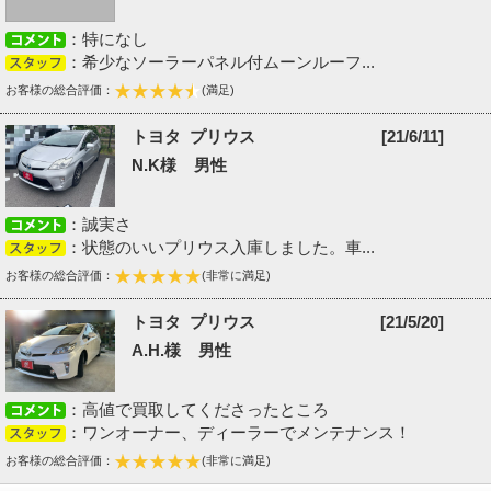
：特になし
：希少なソーラーパネル付ムーンルーフ...
お客様の総合評価：
(満足)
トヨタ プリウス
[21/6/11]
N.K様 男性
：誠実さ
：状態のいいプリウス入庫しました。車...
お客様の総合評価：
(非常に満足)
トヨタ プリウス
[21/5/20]
A.H.様 男性
：高値で買取してくださったところ
：ワンオーナー、ディーラーでメンテナンス！
お客様の総合評価：
(非常に満足)