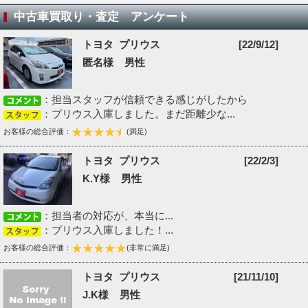
中古車買取り・査定 アンケート
トヨタ プリウス
[22/9/12]
匿名様 男性
：担当スタッフが信頼できる感じがしたから
：プリウス入庫しました。まだ距離少な...
お客様の総合評価：
(満足)
トヨタ プリウス
[22/2/3]
K.Y様 男性
：担当者の対応が、本当に...
：プリウス入庫しました！...
お客様の総合評価：
(非常に満足)
トヨタ プリウス
[21/11/10]
J.K様 男性