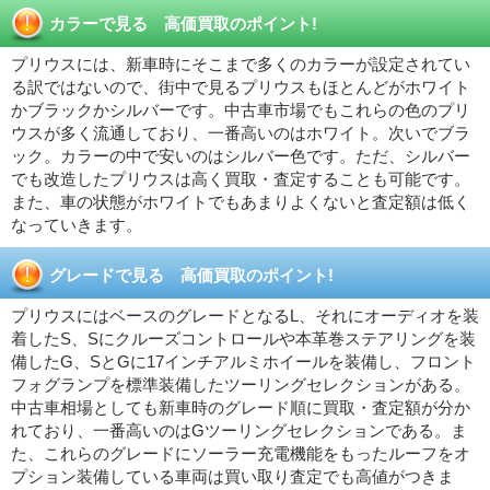
カラーで見る 高価買取のポイント!
プリウスには、新車時にそこまで多くのカラーが設定されてい
る訳ではないので、街中で見るプリウスもほとんどがホワイト
かブラックかシルバーです。中古車市場でもこれらの色のプリ
ウスが多く流通しており、一番高いのはホワイト。次いでブラ
ック。カラーの中で安いのはシルバー色です。ただ、シルバー
でも改造したプリウスは高く買取・査定することも可能です。
また、車の状態がホワイトでもあまりよくないと査定額は低く
なっていきます。
グレードで見る 高価買取のポイント!
プリウスにはベースのグレードとなるL、それにオーディオを装
着したS、Sにクルーズコントロールや本革巻ステアリングを装
備したG、SとGに17インチアルミホイールを装備し、フロント
フォグランプを標準装備したツーリングセレクションがある。
中古車相場としても新車時のグレード順に買取・査定額が分か
れており、一番高いのはGツーリングセレクションである。ま
た、これらのグレードにソーラー充電機能をもったルーフをオ
プション装備している車両は買い取り査定でも高値がつきま