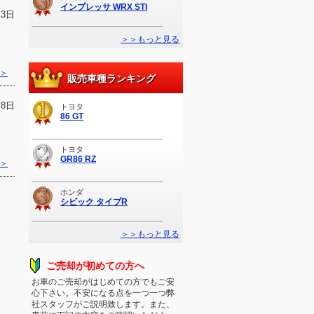
インプレッサ WRX STI
13日
＞＞もっと見る
＞
販売車種ランキング
月8日
トヨタ
86 GT
トヨタ
GR86 RZ
＞
ホンダ
シビック タイプR
＞＞もっと見る
ご売却が初めての方へ
お車のご売却がはじめての方でもご安
心下さい。不安になる点を一つ一つ弊
社スタッフがご説明致します。また、