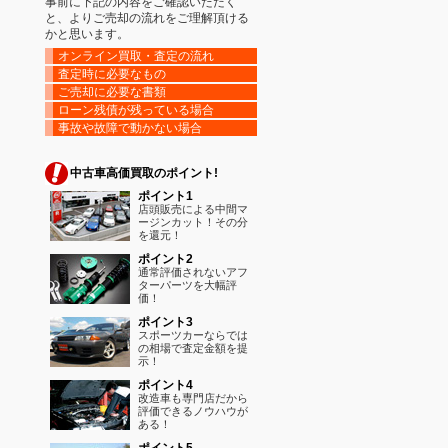
事前に下記の内容をご確認いただく
と、よりご売却の流れをご理解頂ける
かと思います。
オンライン買取・査定の流れ
査定時に必要なもの
ご売却に必要な書類
ローン残債が残っている場合
事故や故障で動かない場合
中古車高価買取のポイント!
ポイント1
店頭販売による中間マ
ージンカット！その分
を還元！
ポイント2
通常評価されないアフ
ターパーツを大幅評
価！
ポイント3
スポーツカーならでは
の相場で査定金額を提
示！
ポイント4
改造車も専門店だから
評価できるノウハウが
ある！
ポイント5