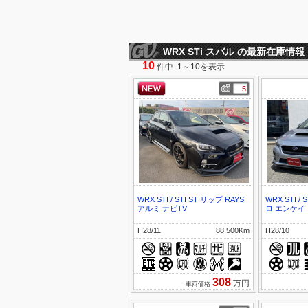
WRX STi スバル の最新在庫情報
10
件中 1～10を表示
5
WRX STI
/
STI STIリップ RAYS
WRX STI
/
S
アルミ ナビTV
ロ エンケイ
H28/11
88,500Km
H28/10
308
万円
車両価格