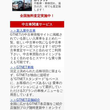
不動車・車検切れ、遠
方の方、何でも査定致
します！
全国無料査定実施中！
中古車関連サービス
＞＞新入庫中古車
GTNETの中古車情報サイトに掲載さ
れている新しい入庫車をまとめた一
覧。欲しい中古車や気になる中古車
がカンタンに見つかります！ぜひ中
古車査定サービスと合わせてご利用
下さい。中古車買取のタイミングを
うまく合わせるとスマートな乗り換
えも可能です。
＞＞GTNET車検
法定上決められた点検項目に留まら
ず、GTNETが独自に提唱す
る"GTNETスタンダード"をベース
に、お客様のニーズあるいは 愛車の
コンディションによって選択してい
ただける3プランの車検メニューをご
用意しています。
＞＞GTNET店舗紹介
全国に広がるGTNET各店舗をご紹介
店舗別ブログ随時更新中！オンライ