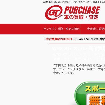
WRX STi スバル の買取・査定は専門店のGTNET |
オンライン買取・査定の流れ
査定時に必要
中古車買取のGTNET
WRX STi スバル
WRX STi スバル 高価買
WRX STi スバル の買取・査定は
スポーツカー専門のGTNETに
専門店だから出せる納得の高価格であなたの
す。チューニングや改造、各種パーツを取り
査定いたします。