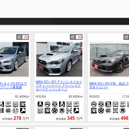
20
20
WRX STI
/
STI アドバンスドセイ
TI タイプS STIエア
WRX STI
/
STI F型 純正
フティパッケージ アドバンスド
 ブリッツ車高調
ボキャリパー
セーフティパッケージ
92,400Km
H31/04
85,800Km
R02/03
17,
278
345
498
万円
万円
車両価格
車両価格
車両価格