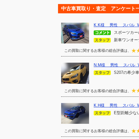
中古車買取り・査定 アンケート
K.K様 男性 スバル WR
スポーツカーの
新車ワンオー
この買取に関するお客様の総合評価は、
N.M様 男性 スバル WR
S207の希
この買取に関するお客様の総合評価は、
K.H様 男性 スバル WR
E型距離少ない
この買取に関するお客様の総合評価は、