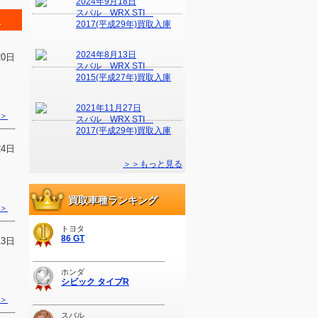
2024年9月18日
スバル WRX STI
＞
2017(平成29年)買取入庫
2024年8月13日
20日
スバル WRX STI
2015(平成27年)買取入庫
2021年11月27日
＞
スバル WRX STI
2017(平成29年)買取入庫
24日
＞＞もっと見る
買取車種ランキング
＞
トヨタ
86 GT
13日
ホンダ
シビック タイプR
＞
スバル