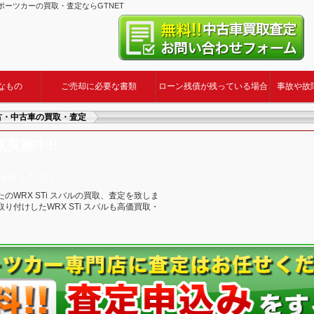
 スポーツカーの買取・査定ならGTNET
なもの
ご売却に必要な書類
ローン残債が残っている場合
事故や故
 中古・中古車の買取・査定
取実施中!!
お任せください。
WRX STi スバルの買取、査定を致しま
付けしたWRX STi スバルも高価買取・