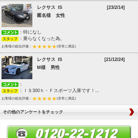
レクサス IS
[23/2/14]
匿名様 女性
：特になし
：乗らなくなった為。
お客様の総合評価：
(非常に満足)
レクサス IS
[21/12/24]
M様 男性
：
：ＩＳ300ｈ・Ｆスポーツ入庫です！...
お客様の総合評価：
(非常に満足)
その他のアンケートをチェック