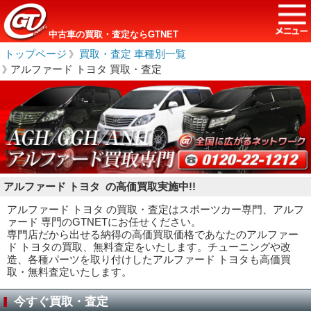
中古車の買取・査定ならGTNET
トップページ
＞
買取・査定 車種別一覧
＞
アルファード トヨタ 買取・査定
アルファード トヨタ の高価買取実施中!!
アルファード トヨタ の買取・査定はスポーツカー専門、アルフ
ァード 専門のGTNETにお任せください。
専門店だから出せる納得の高価買取価格であなたのアルファー
ド トヨタの買取、無料査定をいたします。チューニングや改
造、各種パーツを取り付けしたアルファード トヨタも高価買
取・無料査定いたします。
今すぐ買取・査定