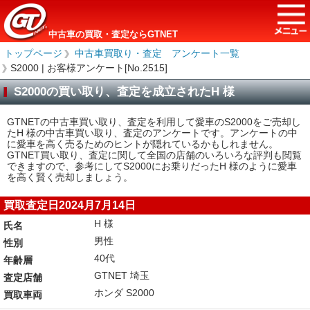
中古車の買取・査定ならGTNET
トップページ
＞
中古車買取り・査定 アンケート一覧
＞
S2000 | お客様アンケート[No.2515]
S2000の買い取り、査定を成立されたH 様
GTNETの中古車買い取り、査定を利用して愛車のS2000をご売却し
たH 様の中古車買い取り、査定のアンケートです。アンケートの中
に愛車を高く売るためのヒントが隠れているかもしれません。
GTNET買い取り、査定に関して全国の店舗のいろいろな評判も閲覧
できますので、参考にしてS2000にお乗りだったH 様のように愛車
を高く賢く売却しましょう。
買取査定日2024月7月14日
H 様
氏名
男性
性別
40代
年齢層
GTNET 埼玉
査定店舗
ホンダ S2000
買取車両