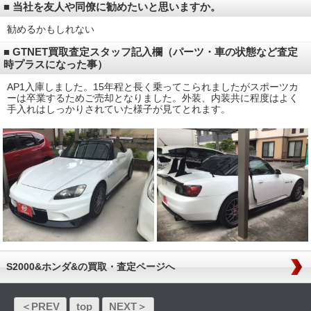
■ 当社を友人や同僚に勧めたいと思いますか。
勧めるかもしれない
■ GTNET買取査定スタッフ記入欄（パーツ・車の状態など査定
時プラスになった事）
AP1入庫しました。15年程と長く乗ってこられましたがスポーツカ
ーは卒業するためご売却となりました。外装、内装共に程度はよく
手入れはしっかりされていた様子が見てとれます。
S2000&ホンダ&の買取・査定ページへ
＜PREV
top
NEXT＞