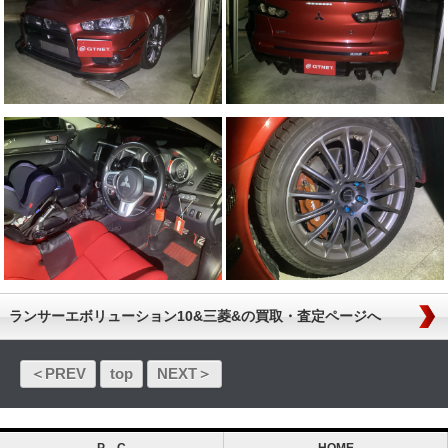
ランサーエボリューション10&三菱&の買取・査定ページへ
＜PREV
top
NEXT＞
P C
HOME