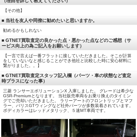
（理由を詳しく教えてください）
【その他】
■ 当社を友人や同僚に勧めたいと思いますか。
勧めるかもしれない
■ GTNET買取査定の良かった点・悪かった点などのご感想（サ
ービス向上の為ご記入をお願いします）
【一言で言えば一番フラットに接していただきました。そこが計算
をしていないなと感じることができ他社と比較した時に安心材料に
繋がりました。。】
■ GTNET買取査定スタッフ記入欄（パーツ・車の状態など査定
時プラスになった事）
三菱 ランサーエボリューションX 入庫しました。 グレードは希少な
GSR-Premiumとなります。 当社販売車両をお乗り換えのタイミン
グでご売却いただきました。 ラリーアートのフロントリップとマフ
ラー、バリスGTウィングなど社外パーツが多数装着されています。
ボディカラーはレッドメタリック、５速MT車両です。