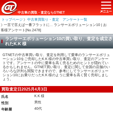
中古車の買取・査定ならGTNET
トップページ
＞
中古車買取り・査定 アンケート一覧
＞
一言で言えば一番フラットに... ランサーエボリューション10 | お
客様アンケート[No.2478]
ランサーエボリューション10の買い取り、査定を成立さ
れたK.K 様
GTNETの中古車買い取り、査定を利用して愛車のランサーエボリュ
ーション10をご売却したK.K 様の中古車買い取り、査定のアンケー
トです。アンケートの中に愛車を高く売るためのヒントが隠れてい
るかもしれません。GTNET買い取り、査定に関して全国の店舗のい
ろいろな評判も閲覧できますので、参考にしてランサーエボリュー
ション10にお乗りだったK.K 様のように愛車を高く賢く売却しまし
ょう。
買取査定日2025月4月3日
K.K 様
氏名
男性
性別
40代
年齢層