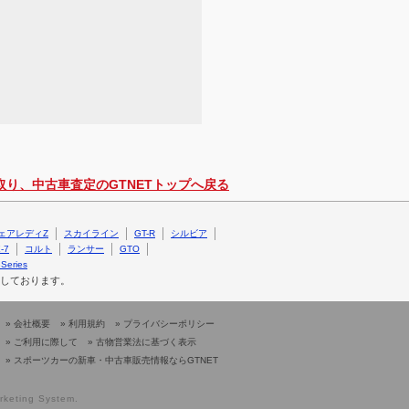
取り、中古車査定のGTNETトップへ戻る
ェアレディZ
スカイライン
GT-R
シルビア
-7
コルト
ランサー
GTO
Series
しております。
»
会社概要
»
利用規約
»
プライバシーポリシー
»
ご利用に際して
»
古物営業法に基づく表示
»
スポーツカーの新車・中古車販売情報ならGTNET
rketing System.