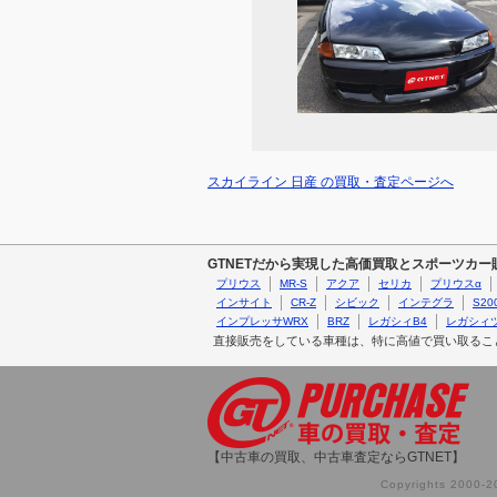
スカイライン 日産 の買取・査定ページへ
GTNETだから実現した高価買取とスポーツカ
プリウス
MR-S
アクア
セリカ
プリウスα
インサイト
CR-Z
シビック
インテグラ
S20
インプレッサWRX
BRZ
レガシィB4
レガシィ
直接販売をしている車種は、特に高値で買い取るこ
【中古車の買取、中古車査定ならGTNET】
Copyrights 2000-20