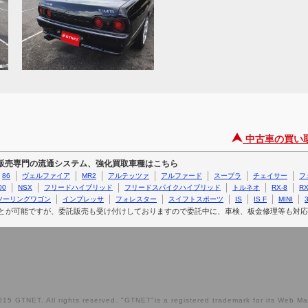
中古車の買い
ー販売専門の流通システム、強化買取車種はこちら
86
ヴェルファイア
MR2
アルテッツァ
アルファード
スープラ
チェイサー
フ
00
NSX
フリードハイブリッド
フリードスパイクハイブリッド
トルネオ
RX-8
RX
ツーリングワゴン
インプレッサ
フォレスター
スイフトスポーツ
IS
IS F
MINI
3
とが可能ですが、委託販売も受け付けしておりますので委託中に、車検、板金修理等も対応
15 GTNET, All rights reserved. "GTNET"is a registered trademark for its Web Ma