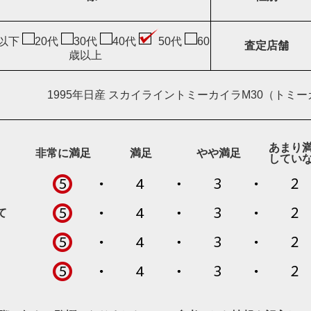
歳以下
20代
30代
40代
50代
60
査定店舗
歳以上
1995年日産 スカイライントミーカイラM30（トミー
あまり
非常に満足
満足
やや満足
してい
て