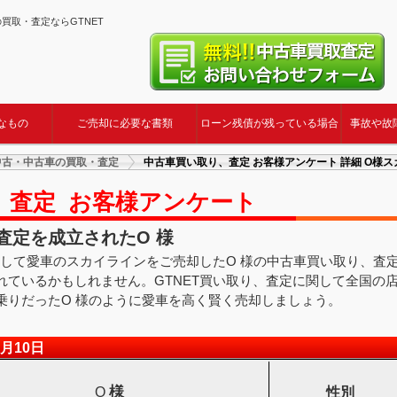
ーの買取・査定ならGTNET
なもの
ご売却に必要な書類
ローン残債が残っている場合
事故や故
中古・中古車の買取・査定
中古車買い取り、査定 お客様アンケート 詳細 O様
、査定 お客様アンケート
査定を成立されたO 様
用して愛車のスカイラインをご売却したO 様の中古車買い取り、査
れているかもしれません。GTNET買い取り、査定に関して全国の
乗りだったO 様のように愛車を高く賢く売却しましょう。
月10日
様
O
性別