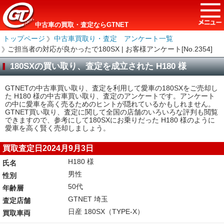
中古車の買取・査定ならGTNET
トップページ
＞
中古車買取り・査定 アンケート一覧
＞
ご担当者の対応が良かったで180SX | お客様アンケート[No.2354]
180SXの買い取り、査定を成立された H180 様
GTNETの中古車買い取り、査定を利用して愛車の180SXをご売却し
た H180 様の中古車買い取り、査定のアンケートです。アンケート
の中に愛車を高く売るためのヒントが隠れているかもしれません。
GTNET買い取り、査定に関して全国の店舗のいろいろな評判も閲覧
できますので、参考にして180SXにお乗りだった H180 様のように
愛車を高く賢く売却しましょう。
買取査定日2024月9月3日
H180 様
氏名
男性
性別
50代
年齢層
GTNET 埼玉
査定店舗
日産 180SX（TYPE-X）
買取車両