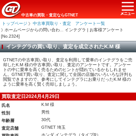
中古車の買取・査定ならGTNET
トップページ
＞
中古車買取り・査定 アンケート一覧
＞
ホームページからの問い合わ... インテグラ | お客様アンケート
[No.2324]
インテグラの買い取り、査定を成立されたK.M 様
GTNETの中古車買い取り、査定を利用して愛車のインテグラをご売
却したK.M 様の中古車買い取り、査定のアンケートです。アンケー
トの中に愛車を高く売るためのヒントが隠れているかもしれませ
ん。GTNET買い取り、査定に関して全国の店舗のいろいろな評判も
閲覧できますので、参考にしてインテグラにお乗りだったK.M 様の
ように愛車を高く賢く売却しましょう。
買取査定日2024月4月29日
K.M 様
氏名
男性
性別
30代
年齢層
GTNET 埼玉
査定店舗
ホンダ インテグラ（タイプR）
買取車両