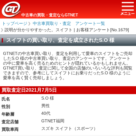
中古車の買取・査定ならGTNET
トップページ
＞
中古車買取り・査定 アンケート一覧
＞
説明が分かりやすかった。スイフト | お客様アンケート[No.1679]
スイフトの買い取り、査定を成立されたS.O 様
GTNETの中古車買い取り、査定を利用して愛車のスイフトをご売却
したS.O 様の中古車買い取り、査定のアンケートです。アンケート
の中に愛車を高く売るためのヒントが隠れているかもしれません。
GTNET買い取り、査定に関して全国の店舗のいろいろな評判も閲覧
できますので、参考にしてスイフトにお乗りだったS.O 様のように
愛車を高く賢く売却しましょう。
買取査定日2021月7月5日
S.O 様
氏名
男性
性別
40代
年齢層
GTNET福岡
査定店舗
スズキ スイフト（スポーツ）
買取車両