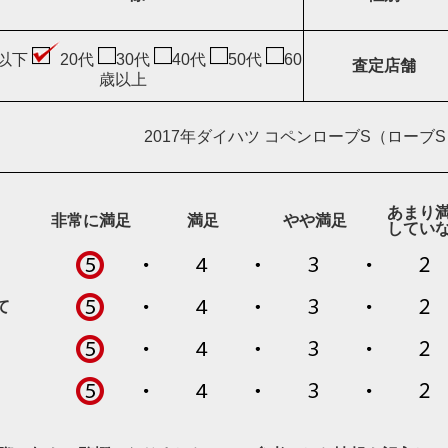
歳以下
20代
30代
40代
50代
60
査定店舗
歳以上
2017年ダイハツ コペンローブS（ローブ
あまり
非常に満足
満足
やや満足
してい
て