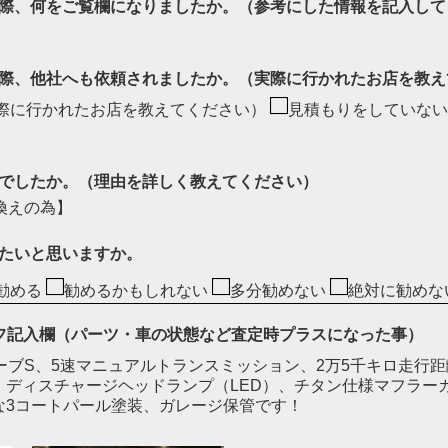
際、何をご覧欄になりましたか。（参考にした情報を記入して
際、他社へも依頼されましたか。（実際に行かれたお店を教え
際に行かれたお店を教えてください）
見積もりをしていない
でしたか。（理由を詳しく教えてください）
換えの為】
たいと思いますか。
勧める
勧めるかもしれない
多分勧めない
絶対に勧めな
ッフ記入欄（パーツ・車の状態など査定時プラスになった事）
ーブS、5速マニュアルトランスミッション、2万5千キロ走行
ディスチャージヘッドランプ（LED）、チタン仕様マフラーカ
な3コートパール塗装、ガレージ保管です！