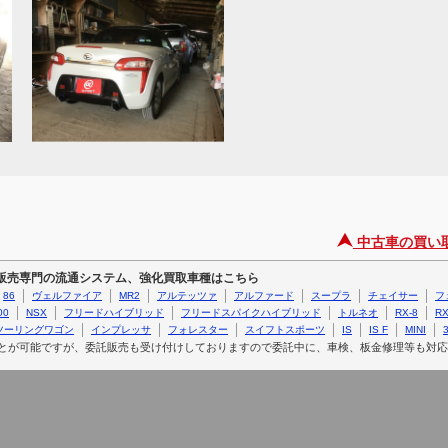
中古車の買い
ー販売専門の流通システム、強化買取車種はこちら
86
ヴェルファイア
MR2
アルテッツァ
アルファード
スープラ
チェイサー
フ
00
NSX
フリードハイブリッド
フリードスパイクハイブリッド
トルネオ
RX-8
RX
ツーリングワゴン
インプレッサ
フォレスター
スイフトスポーツ
IS
IS F
MINI
3
とが可能ですが、委託販売も受け付けしておりますので委託中に、車検、板金修理等も対応