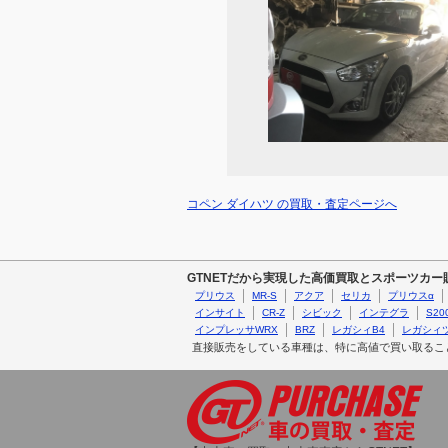
コペン ダイハツ の買取・査定ページへ
GTNETだから実現した高価買取とスポーツカ
プリウス
MR-S
アクア
セリカ
プリウスα
インサイト
CR-Z
シビック
インテグラ
S20
インプレッサWRX
BRZ
レガシィB4
レガシィ
直接販売をしている車種は、特に高値で買い取るこ