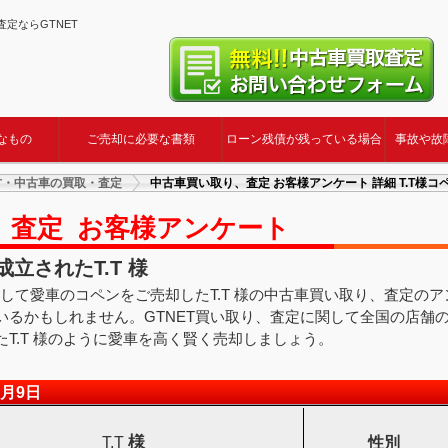
・査定ならGTNET
なもの
ご売却に必要な書類
ローン残債が残っている場合
事故や故
古・中古車の買取・査定
中古車買い取り、査定 お客様アンケート 詳細 T.T様コ
、査定 お客様アンケート
立されたT.T 様
用して愛車のコペンをご売却したT.T 様の中古車買い取り、査定の
いるかもしれません。GTNET買い取り、査定に関して全国の店舗
T.T 様のように愛車を高く賢く売却しましょう。
4月9日
様
T.T
性別