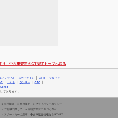
取り、中古車査定のGTNETトップへ戻る
ェアレディZ
スカイライン
GT-R
シルビア
-7
コルト
ランサー
GTO
Series
しております。
»
会社概要
»
利用規約
»
プライバシーポリシー
»
ご利用に際して
»
古物営業法に基づく表示
»
スポーツカーの新車・中古車販売情報ならGTNET