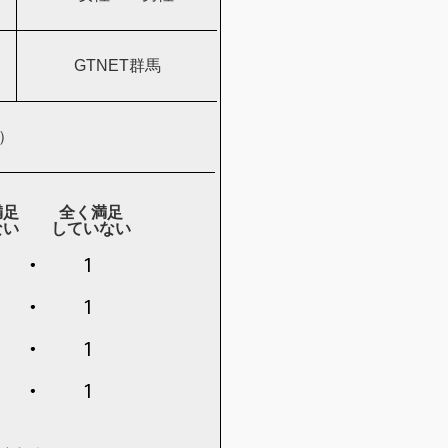
GTNET群馬
S）
満足
全く満足
ない
していない