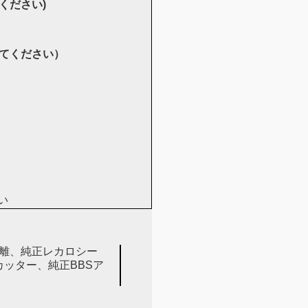
ください)
てください）
い
距離、純正レカロシー
ッター、純正BBSア