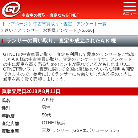
中古車の買取・査定ならGTNET
トップページ
＞
中古車買取り・査定 アンケート一覧
＞
速いことランサー | お客様アンケート[No.656]
ランサーの買い取り、査定を成立されたA.K 様
GTNETの中古車買い取り、査定を利用して愛車のランサーをご売却
したA.K 様の中古車買い取り、査定のアンケートです。アンケート
の中に愛車を高く売るためのヒントが隠れているかもしれません。
GTNET買い取り、査定に関して全国の店舗のいろいろな評判も閲覧
できますので、参考にしてランサーにお乗りだったA.K 様のように
愛車を高く賢く売却しましょう。
買取査定日2018月8月11日
A.K 様
氏名
男性
性別
50代
年齢層
GTNET横浜
査定店舗
三菱 ランサー（GSRエボリューション）
買取車両