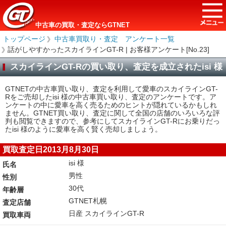
中古車の買取・査定ならGTNET
トップページ
＞
中古車買取り・査定 アンケート一覧
＞
話がしやすかったスカイラインGT-R | お客様アンケート[No.23]
スカイラインGT-Rの買い取り、査定を成立されたisi 様
GTNETの中古車買い取り、査定を利用して愛車のスカイラインGT-
Rをご売却したisi 様の中古車買い取り、査定のアンケートです。ア
ンケートの中に愛車を高く売るためのヒントが隠れているかもしれ
ません。GTNET買い取り、査定に関して全国の店舗のいろいろな評
判も閲覧できますので、参考にしてスカイラインGT-Rにお乗りだっ
たisi 様のように愛車を高く賢く売却しましょう。
買取査定日2013月8月30日
isi 様
氏名
男性
性別
30代
年齢層
GTNET札幌
査定店舗
日産 スカイラインGT-R
買取車両