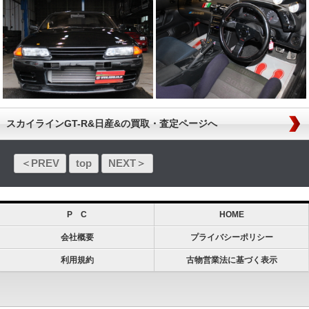
スカイラインGT-R&日産&の買取・査定ページへ
＜PREV
top
NEXT＞
P C
HOME
会社概要
プライバシーポリシー
利用規約
古物営業法に基づく表示