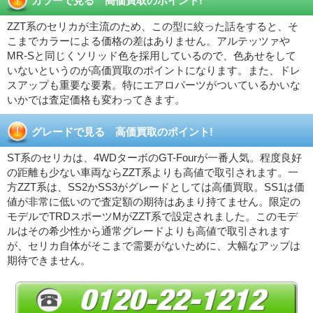
カラーで見る 高価買取のポイント!
ZZT系のセリカが主流のため、この型に絞った話をすると、そ
こまでカラーによる価格の差はありません。アルテッツァや
MR-Sと同じくソリッド色を採用しているので、色あせをして
いないというのが高価買取のポイントになります。また、ドレ
スアップも重要な要素。特にエアロパーツがついているかいな
いかでは査定価格も変わってきます。
グレードで見る 高価買取のポイント!
ST系のセリカは、4WDターボのGT-Fourが一番人気。程度良好
の距離も少ない車両ならZZT系よりも高値で取引されます。一
方ZZT系は、SS2かSS3がグレードとしては高価買取。SS1は価
値が非常に低いので査定額の期待はあまり持てません。限定の
モデルでTRDスポーツMがZZT系で設定されました。このモデ
ルはその希少性から通常グレードよりも高値で取引されます
が、セリカ自体がそこまで需要がないために、大幅なアップは
期待できません。