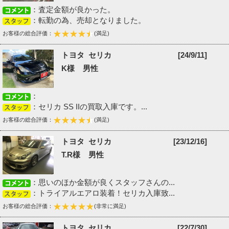
：査定金額が良かった。
：転勤の為、売却となりました。
お客様の総合評価：
(満足)
トヨタ セリカ
[24/9/11]
K様 男性
：
：セリカ SS IIの買取入庫です。...
お客様の総合評価：
(満足)
トヨタ セリカ
[23/12/16]
T.R様 男性
：思いのほか金額が良くスタッフさんの...
：トライアルエアロ装着！セリカ入庫致...
お客様の総合評価：
(非常に満足)
トヨタ セリカ
[22/7/30]