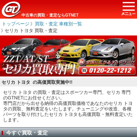
中古車の買取・査定ならGTNET
トップページ
＞
買取・査定 車種別一覧
＞
セリカ トヨタ 買取・査定
セリカ トヨタ の高価買取実施中!!
セリカ トヨタ の買取・査定はスポーツカー専門、セリカ 専門
のGTNETにお任せください。
専門店だから出せる納得の高価買取価格であなたのセリカ トヨ
タの買取、無料査定をいたします。チューニングや改造、各種
パーツを取り付けしたセリカ トヨタも高価買取・無料査定いた
します。
今すぐ買取・査定