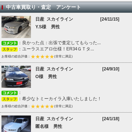
中古車買取り・査定 アンケート
日産 スカイライン
[24/11/15]
Y.S様 男性
：良かった点：出張で査定してもらった...
：ユーラスエアロ仕様！ER34ＧＴタ...
お客様の総合評価：
(非常に満足)
日産 スカイライン
[24/9/10]
O様 男性
：
：希少なトミーカイラ入庫いたしました！
お客様の総合評価：
(非常に満足)
日産 スカイライン
[24/1/18]
匿名様 男性