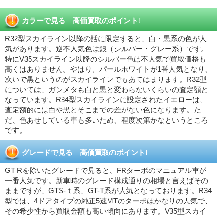
カラーで見る 高価買取のポイント!
R32型スカイライン以降の話に限定すると、白・黒系の色が人
気があります。逆不人気色は銀（シルバー・グレー系）です。
特にV35スカイライン以降のシルバー色は不人気で買取価格も
高くはありません。やはり、パールホワイトが1番人気となり、
次いで黒というのがスカイラインでもあてはまります。R32型
については、ガンメタも白と黒と変わらないくらいの査定額と
なっています。R34型スカイラインに設定されたイエローは、
査定額的には白や黒とそこまでの差がない色になります。た
だ、色あせしている車も多いため、程度次第かなというところ
です。
グレードで見る 高価買取のポイント!
GT-Rを除いたグレードで見ると、FRターボのマニュアル車が
一番人気です。新車時のグレード構成通りの相場と言えばその
ままですが、GTS-ｔ系、GT-T系が人気となっております。R34
型では、4ドアタイプの純正5速MTのターボはかなりの人気で、
その希少性から買取金額も高い傾向にあります。V35型スカイ