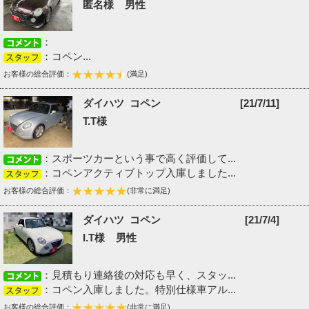
匿名様 男性
：
：コペン...
お客様の総合評価：
(満足)
ダイハツ コペン
[21/7/11]
T.T様
：スポーツカーという事で高く評価して...
：コペンアクティブトップ入庫しました...
お客様の総合評価：
(非常に満足)
ダイハツ コペン
[21/7/4]
I.T様 男性
：見積もり連絡後の対応も早く、スタッ...
：コペン入庫しました。特別仕様車アル...
お客様の総合評価：
(非常に満足)