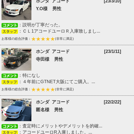
ホンダ アコード
[23/3/10]
Y.O様 男性
：説明が丁寧だった。
：ＣＬ1アコードユーロＲ入庫致しまし...
お客様の総合評価：
(非常に満足)
ホンダ アコード
[23/1/11]
寺田様 男性
：特になし
：４年前にGTNET大阪にてご購入。...
お客様の総合評価：
(非常に満足)
ホンダ アコード
[22/2/22]
匿名様 男性
：査定時にメリットやデメリットを的確...
：アコードユーロR入庫しました。...