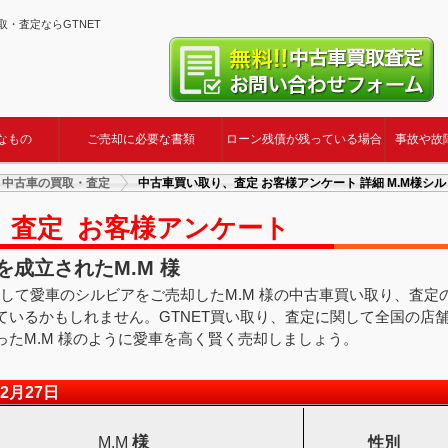
の買取・査定ならGTNET
なもの
ご売却に必要な書類
ローン残債が残っている場合
事故や故
・中古車の買取・査定
中古車買い取り、査定 お客様アンケート 詳細 M.M様シ
、査定 お客様アンケート
成立されたM.M 様
用して愛車のシルビアをご売却したM.M 様の中古車買い取り、査
ているかもしれません。GTNET買い取り、査定に関して全国の店
たM.M 様のように愛車を高く賢く売却しましょう。
2月27日
様
M.M
性別