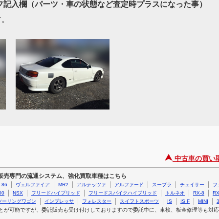
ッフ記入欄（パーツ・車の状態など査定時プラスになった事）
す。
中古車の買い
ー販売専門の流通システム、強化買取車種はこちら
86
ヴェルファイア
MR2
アルテッツァ
アルファード
スープラ
チェイサー
フ
00
NSX
フリードハイブリッド
フリードスパイクハイブリッド
トルネオ
RX-8
RX
ツーリングワゴン
インプレッサ
フォレスター
スイフトスポーツ
IS
IS F
MINI
3
とが可能ですが、委託販売も受け付けしておりますので委託中に、車検、板金修理等も対応