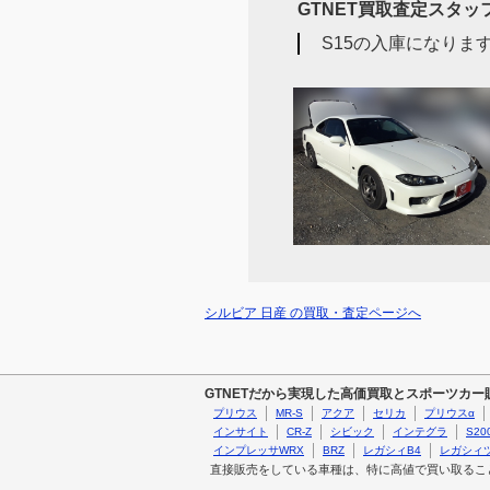
GTNET買取査定スタ
S15の入庫になりま
シルビア 日産 の買取・査定ページへ
GTNETだから実現した高価買取とスポーツカ
プリウス
MR-S
アクア
セリカ
プリウスα
インサイト
CR-Z
シビック
インテグラ
S20
インプレッサWRX
BRZ
レガシィB4
レガシィ
直接販売をしている車種は、特に高値で買い取るこ