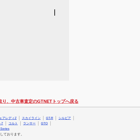
取り、中古車査定のGTNETトップへ戻る
ェアレディZ
スカイライン
GT-R
シルビア
-7
コルト
ランサー
GTO
Series
しております。