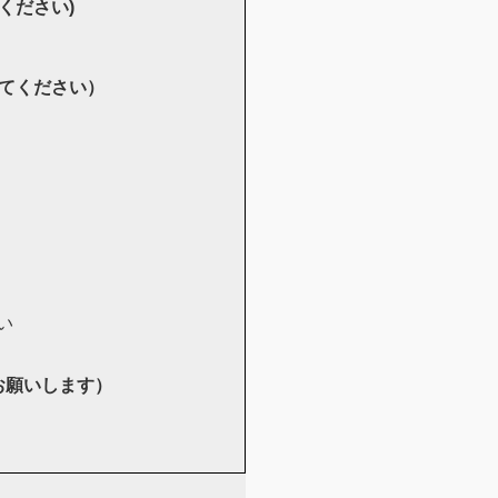
ください)
てください）
い
お願いします）