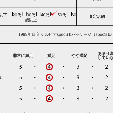
歳以下
20代
30代
40代
50代
60
査定店舗
歳以上
1999年日産 シルビアspecS bパッケージ（specS
あまり
非常に満足
満足
やや満足
してい
て