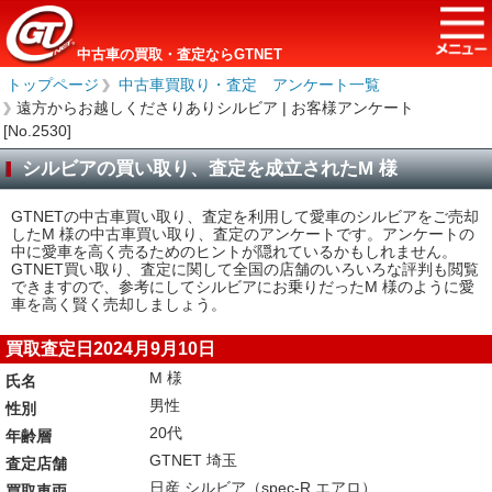
中古車の買取・査定ならGTNET
トップページ
＞
中古車買取り・査定 アンケート一覧
＞
遠方からお越しくださりありシルビア | お客様アンケート
[No.2530]
シルビアの買い取り、査定を成立されたM 様
GTNETの中古車買い取り、査定を利用して愛車のシルビアをご売却
したM 様の中古車買い取り、査定のアンケートです。アンケートの
中に愛車を高く売るためのヒントが隠れているかもしれません。
GTNET買い取り、査定に関して全国の店舗のいろいろな評判も閲覧
できますので、参考にしてシルビアにお乗りだったM 様のように愛
車を高く賢く売却しましょう。
買取査定日2024月9月10日
M 様
氏名
男性
性別
20代
年齢層
GTNET 埼玉
査定店舗
日産 シルビア（spec-R エアロ）
買取車両